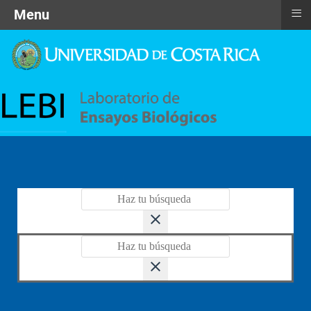
≡
Menu
close
close