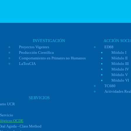
INVESTIGACIÓN
ACCIÓN SOCI
Proyectos Vigentes
ED88
n
Producción Científica
Módulo I
Comportamiento en Primates no Humanos
Módulo II
LaToxCIA
Módulo III
Módulo IV
Módulo V
Módulo VI
TC680
Actividades Rea
SERVICIOS
uario UCR
 Servicio
ológicos OCDE
Oral Aguda - Class Method