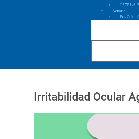
C57BL/6 (
Acuario
Pez Cebra (
Irritabilidad Ocular 