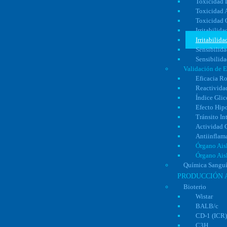
Toxicidad 
Toxicidad 
Toxicidad 
Irritabilid
Irritabilid
Sensibilid
Sensibilid
Validación de E
Eficacia R
Reactivida
Índice Gli
Efecto Hip
Tránsito In
Actividad C
Antiinflam
Órgano Aisl
Órgano Aisl
Química Sanguí
PRODUCCIÓN 
Bioterio
Wistar
BALB/c
CD-1 (ICR)
C3H