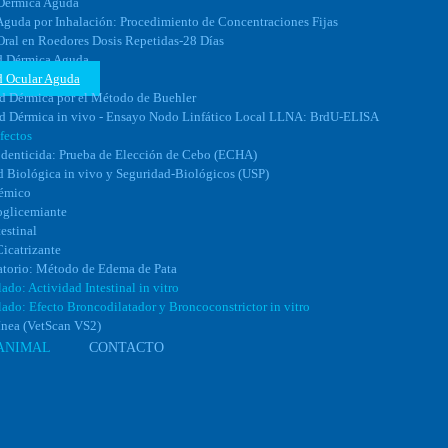
Dérmica Aguda
Aguda por Inhalación: Procedimiento de Concentraciones Fijas
Oral en Roedores Dosis Repetidas-28 Días
ad Dérmica Aguda
ad Ocular Aguda
ad Dérmica por el Método de Buehler
ad Dérmica in vivo - Ensayo Nodo Linfático Local LLNA: BrdU-ELISA
fectos
odenticida: Prueba de Elección de Cebo (ECHA)
d Biológica in vivo y Seguridad-Biológicos (USP)
cémico
oglicemiante
testinal
icatrizante
atorio: Método de Edema de Pata
ado: Actividad Intestinal in vitro
ado: Efecto Broncodilatador y Broncoconstrictor in vitro
nea (VetScan VS2)
ANIMAL
CONTACTO