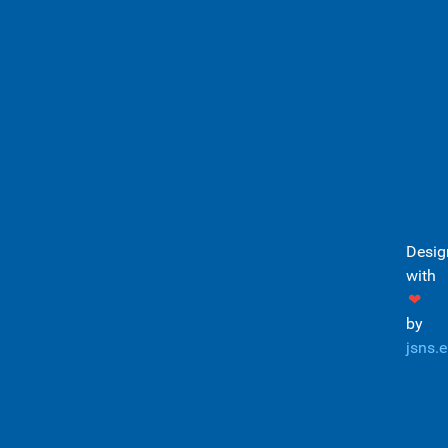
Desig
with
❤
by
jsns.